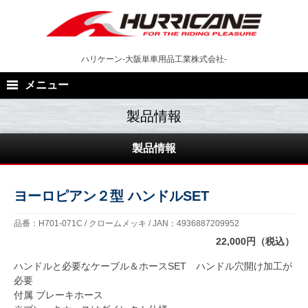
Skip
to
content
ハリケーン-大阪単車用品工業株式会社-
メニュー
製品情報
ヨーロピアン２型 ハンドルSET
品番：H701-071C / クロームメッキ / JAN：4936887209952
22,000円（税込）
ハンドルと必要なケーブル＆ホースSET ハンドル穴開け加工が
必要
付属 ブレーキホース