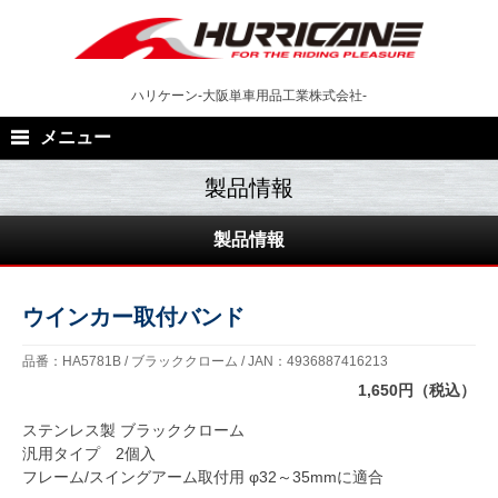
Skip
to
content
ハリケーン-大阪単車用品工業株式会社-
メニュー
製品情報
ウインカー取付バンド
品番：HA5781B / ブラッククローム / JAN：4936887416213
1,650円（税込）
ステンレス製 ブラッククローム
汎用タイプ 2個入
フレーム/スイングアーム取付用 φ32～35mmに適合