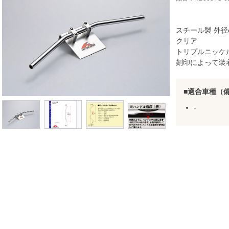
スチール製 外径φ
クリア
トリプルニッケ
刻印によって装
適合車種（
-