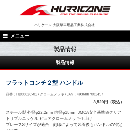
Skip
to
content
ハリケーン-大阪単車用品工業株式会社-
メニュー
製品情報
フラットコンチ２型 ハンドル
品番：HB0062C-01 / クロームメッキ / JAN：4936887001457
3,520円（税込）
スチール製 外径φ22.2mm 内径φ18mm JMCA安全基準値クリア
トリプルニッケル ピュアクロームメッキ仕上げ
ブレースSサイズが適合 刻印によって装着後もハンドルの特定