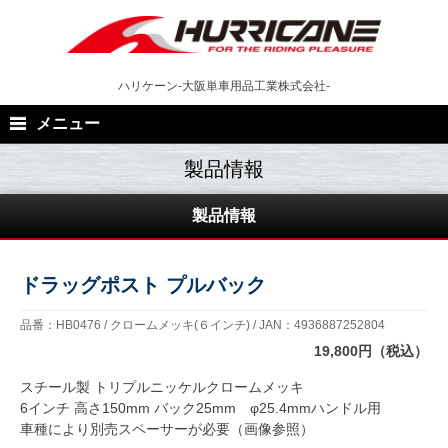
Skip
to
content
ハリケーン-大阪単車用品工業株式会社-
メニュー
製品情報
ドラッグポスト プルバック
品番：HB0476 / クロームメッキ(６インチ) / JAN：4936887252804
19,800円（税込）
スチール製 トリプルニッケルクロームメッキ
6インチ 高さ150mm バック25mm φ25.4mmハンドル用
車種により別売スペーサーが必要（画像参照）