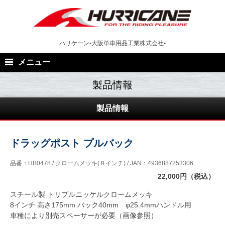
Skip
to
content
ハリケーン-大阪単車用品工業株式会社-
メニュー
製品情報
ドラッグポスト プルバック
品番：HB0478 / クロームメッキ(８インチ) / JAN：4936887253306
22,000円（税込）
スチール製 トリプルニッケルクロームメッキ
8インチ 高さ175mm バック40mm φ25.4mmハンドル用
車種により別売スペーサーが必要（画像参照）