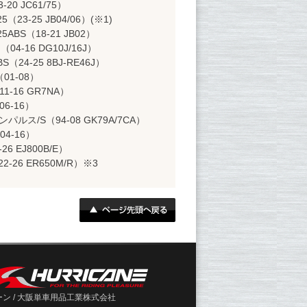
-20 JC61/75）
（23-25 JB04/06）(※1)
ABS（18-21 JB02）
4-16 DG10J/16J）
BS（24-25 8BJ-RE46J）
（01-08）
11-16 GR7NA）
06-16）
ンパルス/S（94-08 GK79A/7CA）
04-16）
26 EJ800B/E）
22-26 ER650M/R）※3
ン / 大阪単車用品工業株式会社