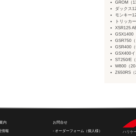
GROM（13
ダックス125
モンキー125
トリッカー（0
XSR125 A
GSX1400
GSR750（
GSR400（
GSX400イ
ST250/E（
W800（20-
Z650RS（
案内
お問合せ
社情報
オーダーフォーム（個人様）
ハリケー