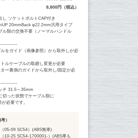
8,800円（税込）
し ソケットボルトCAP付き
P 20mmBack φ22.2mm汎用タイプ
ブル類の交換不要（ノーマルハンドル
------------
ブルをガイド（画像参照）から取外しが必
ットルケーブルの取廻し変更が必要
エター裏側のガイドから取外し/固定が必
------------
 31.5～35mm
に切った状態でケーブル類に
裕が必要です。
備考）
B（05-09 SC54）(ABS無車)
（10-25 SC54-1700001-）(ABS車も