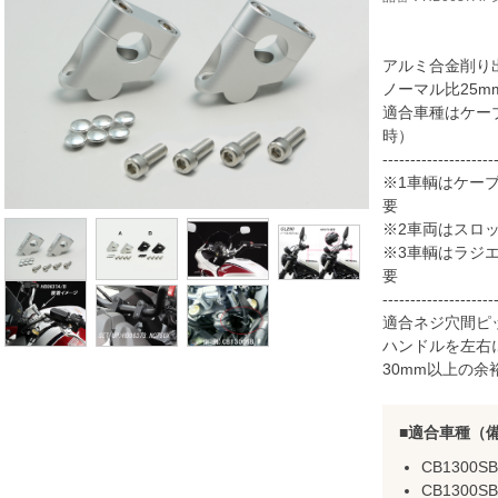
アルミ合金削り出
ノーマル比25mmU
適合車種はケー
時）
--------------------
※1車輌はケー
要
※2車両はスロ
※3車輌はラジ
要
--------------------
適合ネジ穴間ピッチ
ハンドルを左右
30mm以上の余
適合車種（
CB1300S
CB1300SB