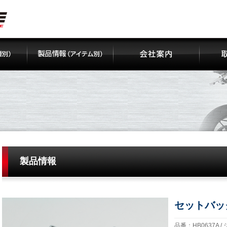
製品情報
セットバッ
品番：HB0637A /