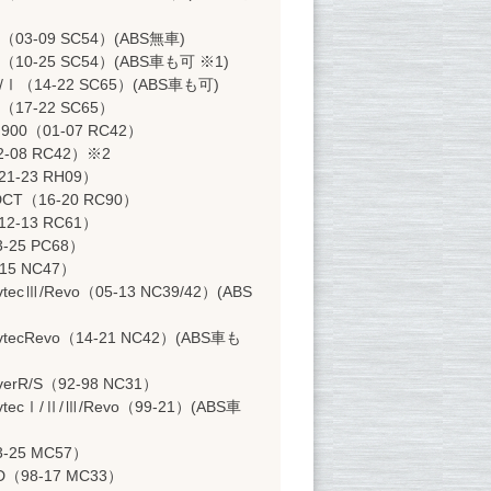
F（03-09 SC54）(ABS無車)
F（10-25 SC54）(ABS車も可 ※1)
X/Ⅰ（14-22 SC65）(ABS車も可)
S（17-22 SC65）
00（01-07 RC42）
2-08 RC42）※2
21-23 RH09）
DCT（16-20 RC90）
12-13 RC61）
-25 PC68）
15 NC47）
vtecⅢ/Revo（05-13 NC39/42）(ABS
vtecRevo（14-21 NC42）(ABS車も
verR/S（92-98 NC31）
vtecⅠ/Ⅱ/Ⅲ/Revo（99-21）(ABS車
3-25 MC57）
D（98-17 MC33）