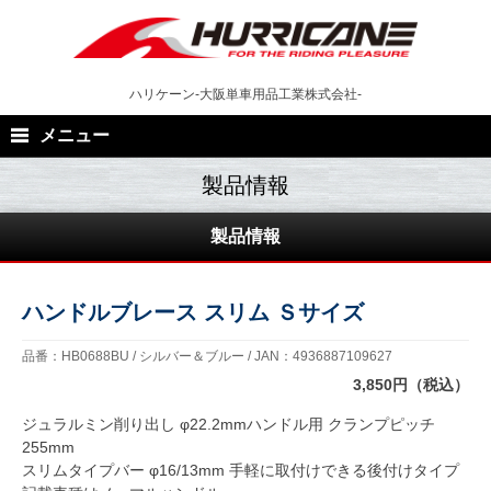
Skip
to
content
ハリケーン-大阪単車用品工業株式会社-
メニュー
製品情報
ハンドルブレース スリム Ｓサイズ
品番：HB0688BU / シルバー＆ブルー / JAN：4936887109627
3,850円（税込）
ジュラルミン削り出し φ22.2mmハンドル用 クランプピッチ
255mm
スリムタイプバー φ16/13mm 手軽に取付けできる後付けタイプ