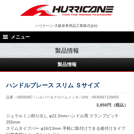
Skip
to
content
ハリケーン-大阪単車用品工業株式会社-
メニュー
製品情報
ハンドルブレース スリム Ｓサイズ
品番：HB0688C / シルバー＆クロームメッキ / JAN：4936887109665
3,850円（税込）
ジュラルミン削り出し φ22.2mmハンドル用 クランプピッチ
255mm
スリムタイプバー φ16/13mm 手軽に取付けできる後付けタイプ