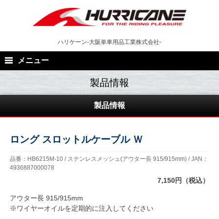
Skip
to
content
ハリケーン-大阪単車用品工業株式会社-
メニュー
製品情報
ロング スロットルケーブル Ｗ
品番：HB6215M-10 / ステンレスメッシュ(アウター長 915/915mm) / JAN：
4936887000078
7,150円（税込）
アウター長 915/915mm
※ワイヤーオイルを定期的に注入してください