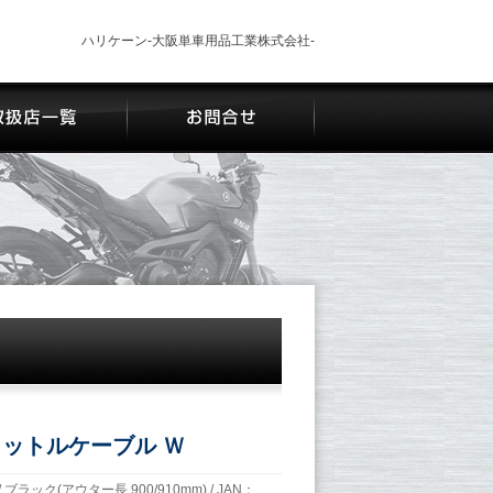
ハリケーン-大阪単車用品工業株式会社-
ロットルケーブル Ｗ
/ ブラック(アウター長 900/910mm) / JAN：