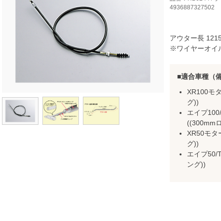
4936887327502
アウター長 121
※ワイヤーオイ
適合車種（
XR100モタ
グ))
エイプ100/
((300mm
XR50モター
グ))
エイプ50/T
ング))