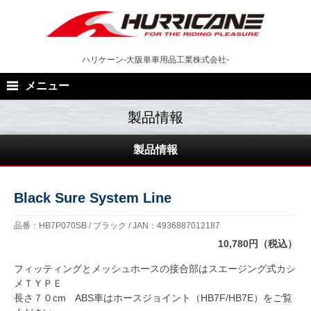
Skip
to
content
ハリケーン-大阪単車用品工業株式会社-
メニュー
製品情報
Black Sure System Line
品番：HB7P070SB / ブラック / JAN：4936887012187
10,780円（税込）
フィッティングとメッシュホースの接合部はスエージング式カシ
メＴＹＰＥ
長さ７０cm ABS車はホースジョイント（HB7F/HB7E）をご覧