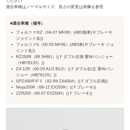
ください
適合車種はノーマルサイズ、長さの変更は画像を参照
適合車種（備考）
フォルツァX/Z（04-07 MF08）(ABS無車(Ｒブレーキ
ジョイント迄))
フォルツァS（00-03 MF06）(ABS車(Ｒブレーキ ジョ
イント迄))
RZ250R（88 3HM1）((Ｆダブル右側 要Wバンジョー
（HB7813S）))
ZX-12R（00-03 A1/2 B1/2）((Ｆダブル右/左 要Wバン
ジョー（HB7813S）))
GPZ400/F/FⅡ（82-89 ZX400A）((Ｆダブル左側))
Ninja250R（08-12 EX250K）((Ｆブレーキ))
ZZR250（90-07 EX250H）((Ｆブレーキ))