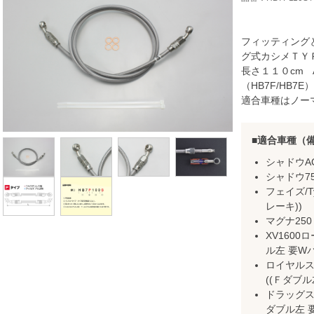
フィッティング
グ式カシメＴＹ
長さ１１０cm 
（HB7F/HB7
適合車種はノー
適合車種（
シャドウAC
シャドウ75
フェイズ/Ty
レーキ))
マグナ250（
XV1600
ル左 要Wバ
ロイヤルス
((Ｆダブル
ドラッグスタ
ダブル左 要