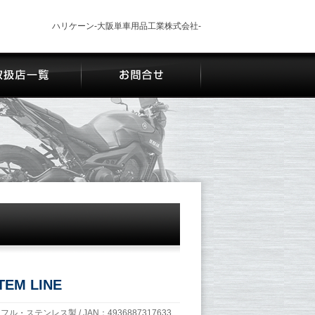
ハリケーン-大阪単車用品工業株式会社-
TEM LINE
/ フル・ステンレス製 / JAN：4936887317633