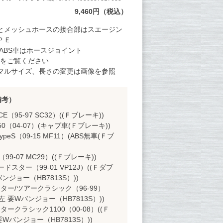
9,460円（税込）
とメッシュホースの接合部はスエージン
ＰＥ
ABS車はホースジョイント
E）をご覧ください
マルサイズ、長さの変更は画像を参照
備考）
E（95-97 SC32）((Ｆブレーキ))
0（04-07）(キャブ車(Ｆブレーキ))
peS（09-15 MF11）(ABS無車(Ｆブ
99-07 MC29）((Ｆブレーキ))
ロードスター（99-01 VP12J）((Ｆダブ
ンジョー（HB7813S）))
ター/ツアークラシック（96-99）
左 要Wバンジョー（HB7813S）))
ークラシック1100（00-08）((Ｆ
Wバンジョー（HB7813S）))