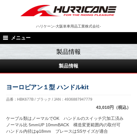
Skip
to
content
ハリケーン-大阪単車用品工業株式会社-
メニュー
製品情報
ヨーロピアン１型 ハンドルkit
品番：HBK677B / ブラック / JAN：4936887947779
43,010円（税込）
ケーブル類はノーマルでOK ハンドルのスイッチ穴加工済み
ノーマル比 5mmUP 10mmBACK 構造変更範囲内の取付可
ハンドル内径はφ18mm ブレースはSSサイズが適合