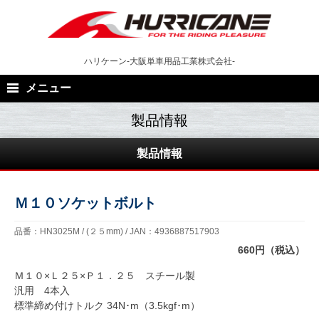
Skip
to
content
ハリケーン-大阪単車用品工業株式会社-
メニュー
製品情報
Ｍ１０ソケットボルト
品番：HN3025M / (２５mm) / JAN：4936887517903
660円（税込）
Ｍ１０×Ｌ２５×Ｐ１．２５ スチール製
汎用 4本入
標準締め付けトルク 34N･m（3.5kgf･m）