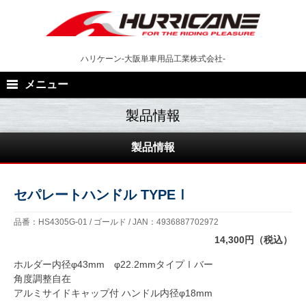
Skip
to
content
ハリケーン-大阪単車用品工業株式会社-
メニュー
製品情報
セパレートハンドル TYPEⅠ
品番：HS4305G-01 / ゴールド / JAN：4936887702972
14,300円（税込）
ホルダー内径φ43mm φ22.2mmタイプⅠバー
角度調整自在
アルミサイドキャップ付 ハンドル内径φ18mm