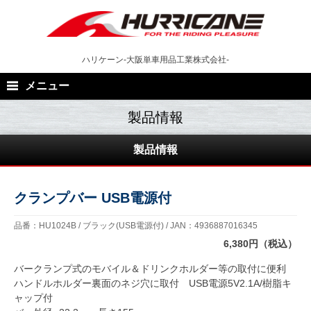
Skip
to
content
ハリケーン-大阪単車用品工業株式会社-
メニュー
製品情報
クランプバー USB電源付
品番：HU1024B / ブラック(USB電源付) / JAN：4936887016345
6,380円（税込）
バークランプ式のモバイル＆ドリンクホルダー等の取付に便利
ハンドルホルダー裏面のネジ穴に取付 USB電源5V2.1A/樹脂キ
ャップ付