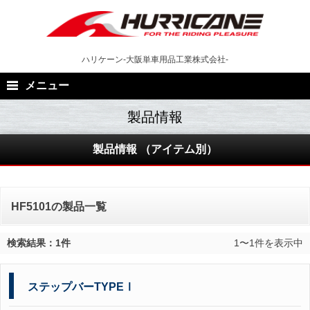
Skip
to
content
ハリケーン-大阪単車用品工業株式会社-
メニュー
製品情報 （アイテム別）
HF5101の製品一覧
検索結果：1件
1〜1件を表示中
ステップバーTYPEⅠ