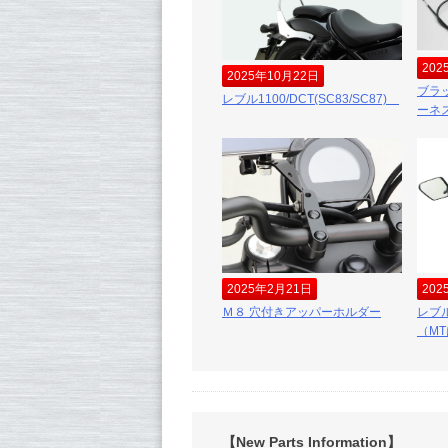
202
2025年10月22日
ブラ
レブル1100/DCT(SC83/SC87)
ーネ
2025年2月21日
202
Ｍ８ 穴付きアッパーホルダー
レブル
（M
【New Parts Information】