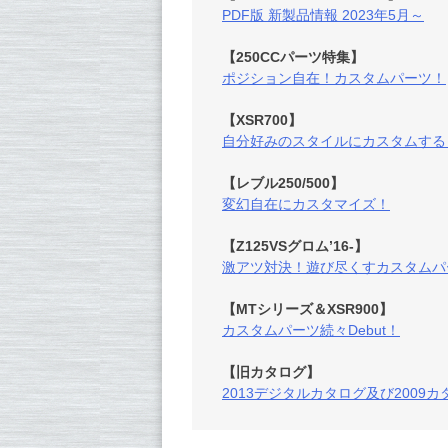
PDF版 新製品情報 2023年5月～
【250CCパーツ特集】
ポジション自在！カスタムパーツ！
【XSR700】
自分好みのスタイルにカスタムする
【レブル250/500】
変幻自在にカスタマイズ！
【Z125VSグロム’16-】
激アツ対決！遊び尽くすカスタムパ
【MTシリーズ＆XSR900】
カスタムパーツ続々Debut！
【旧カタログ】
2013デジタルカタログ及び2009カ