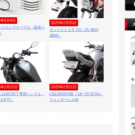
5年6月6日
2025年2月25日
ックロングケーブル・延長ハ
ダックス１２５ (23～25 JB04
ス
JB06）
バ
モ
5年2月21日
2025年2月21日
1100 DCT 専用ハンドル
CB1300SF/SB（‘18~‘25 SC54）
Tは不可）
フェンダーレスkit
バ