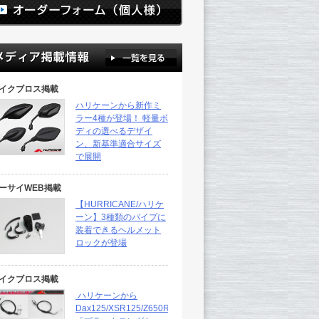
イクブロス掲載
ハリケーンから新作ミ
ラー4種が登場！ 軽量ボ
ディの選べるデザイ
ン、新基準適合サイズ
で展開
ーサイWEB掲載
【HURRICANE/ハリケ
ーン】3種類のパイプに
装着できるヘルメット
ロックが登場
イクブロス掲載
ハリケーンから
Dax125/XSR125/Z650RS・・