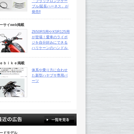
「ブラックロングケー
ブル/延長ハーネス」が
発売‼
ーサイweb掲載
Z650RS用やXSR125用
が登場！愛車のライポ
ジを自分好みにできる
ハリケーンのハンドル
ｅｂｉｋｅ掲載
体系や乗り方に合わせ
た新型ハヤブサ専用パ
ーツ
ードモデル