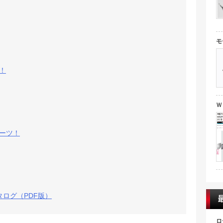
モ
！
Ｗ
ーツ！
タログ（PDF版）
ロ