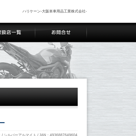
ハリケーン-大阪単車用品工業株式会社-
ー
 / シルバーアルマイト / JAN：4936887649604