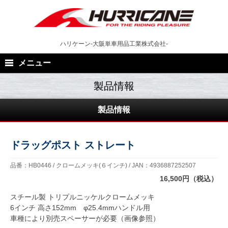
Skip
to
content
ハリケーン-大阪単車用品工業株式会社-
メニュー
製品情報
ドラッグポスト ストレート
品番：HB0446 / クロームメッキ(６インチ) / JAN：4936887252507
16,500円（税込）
スチール製 トリプルニッケルクロームメッキ
6インチ 高さ152mm φ25.4mmハンドル用
車種により別売スペーサーが必要（画像参照）