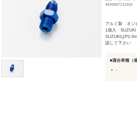
4936887211405
アルミ製 ネジ
1個入 SUZUKI
SUZUKIはP1
認して下さい
適合車種（
-