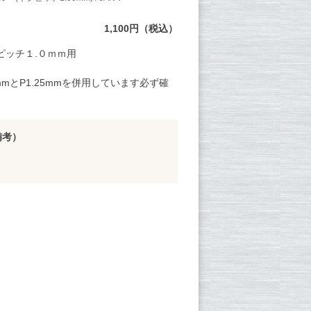
1,100円（税込）
ピッチ１.０ｍｍ用
.0mmとP1.25mmを併用しています必ず確
備考）