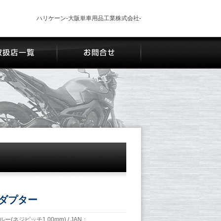
ハリケーン-大阪単車用品工業株式会社-
ダプター
ブルー(ネジピッチ1.00mm) / JAN：