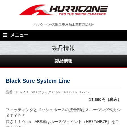
Skip
to
content
ハリケーン-大阪単車用品工業株式会社-
メニュー
製品情報
Black Sure System Line
品番：HB7P110SB / ブラック / JAN：4936887012262
11,660円（税込）
フィッティングとメッシュホースの接合部はスエージング式カシ
メＴＹＰＥ
長さ１１０cm ABS車はホースジョイント（HB7F/HB7E）をご