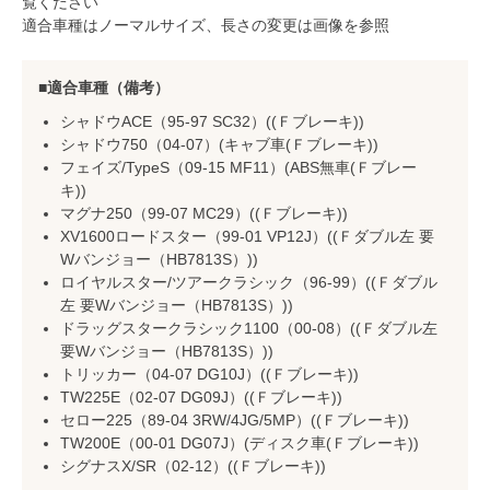
覧ください
適合車種はノーマルサイズ、長さの変更は画像を参照
適合車種（備考）
シャドウACE（95-97 SC32）((Ｆブレーキ))
シャドウ750（04-07）(キャブ車(Ｆブレーキ))
フェイズ/TypeS（09-15 MF11）(ABS無車(Ｆブレー
キ))
マグナ250（99-07 MC29）((Ｆブレーキ))
XV1600ロードスター（99-01 VP12J）((Ｆダブル左 要
Wバンジョー（HB7813S）))
ロイヤルスター/ツアークラシック（96-99）((Ｆダブル
左 要Wバンジョー（HB7813S）))
ドラッグスタークラシック1100（00-08）((Ｆダブル左
要Wバンジョー（HB7813S）))
トリッカー（04-07 DG10J）((Ｆブレーキ))
TW225E（02-07 DG09J）((Ｆブレーキ))
セロー225（89-04 3RW/4JG/5MP）((Ｆブレーキ))
TW200E（00-01 DG07J）(ディスク車(Ｆブレーキ))
シグナスX/SR（02-12）((Ｆブレーキ))